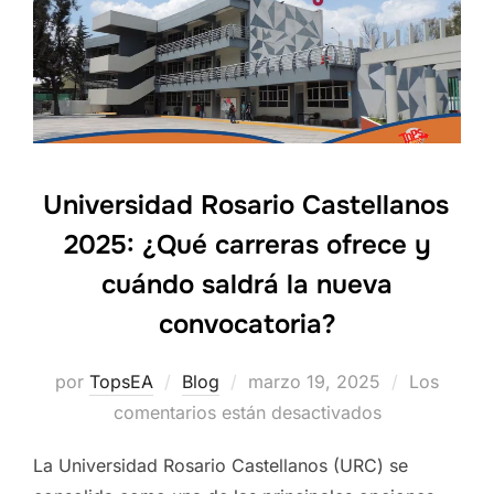
Universidad Rosario Castellanos
2025: ¿Qué carreras ofrece y
cuándo saldrá la nueva
convocatoria?
Publicado
por
TopsEA
Blog
marzo 19, 2025
Los
el
comentarios están desactivados
La Universidad Rosario Castellanos (URC) se