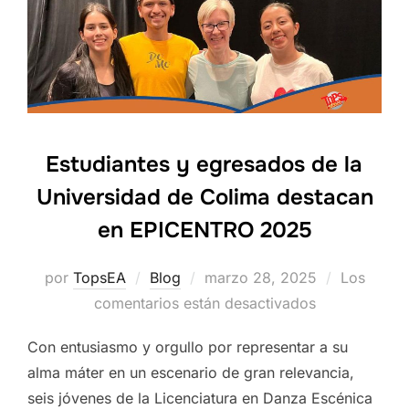
Estudiantes y egresados de la
Universidad de Colima destacan
en EPICENTRO 2025
Publicado
por
TopsEA
Blog
marzo 28, 2025
Los
el
comentarios están desactivados
Con entusiasmo y orgullo por representar a su
alma máter en un escenario de gran relevancia,
seis jóvenes de la Licenciatura en Danza Escénica