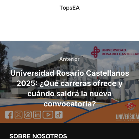
TopsEA
Navegación
de
Anterior
Anterior
entradas
Universidad Rosario Castellanos
2025: ¿Qué carreras ofrece y
cuándo saldrá la nueva
convocatoria?
SOBRE NOSOTROS