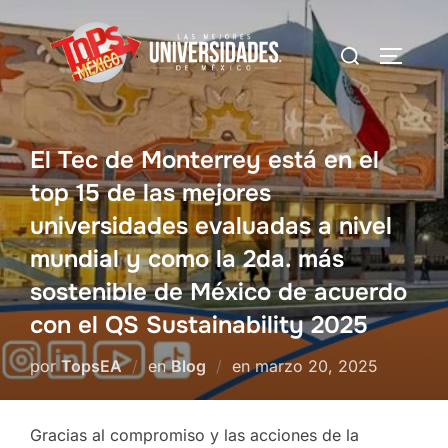
Saltar
al
Buscar:
Alterna
contenido
El Tec de Monterrey está en el
top 15 de las mejores
universidades evaluadas a nivel
mundial y como la 2da. más
sostenible de México de acuerdo
con el QS Sustainability 2025
Publicado
por
TopsEA
en
Blog
en
marzo 20, 2025
el
Gracias al compromiso y las acciones de la