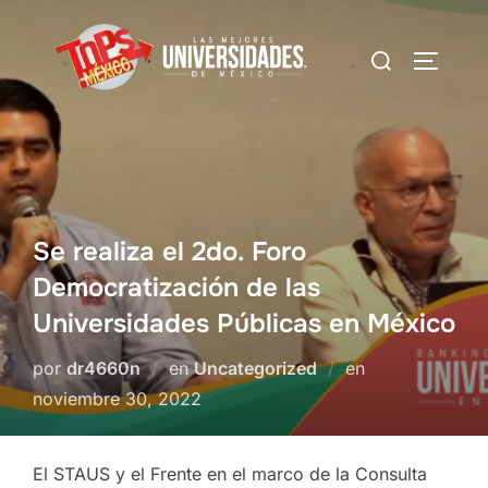
Saltar
al
Buscar:
Alterna
contenido
Se realiza el 2do. Foro
Democratización de las
Universidades Públicas en México
Publicado
por
dr4660n
en
Uncategorized
en
el
noviembre 30, 2022
El STAUS y el Frente en el marco de la Consulta