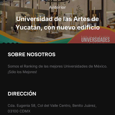
de
Anterior
Anterior
entradas
Universidad de las Artes de
Yucatán, con nuevo edificio
SOBRE NOSOTROS
Somos el Ranking de las mejores Universidades de México.
¡Sólo los Mejores!
DIRECCIÓN
Cda. Eugenia 58, Col del Valle Centro, Benito Juárez,
03100 CDMX