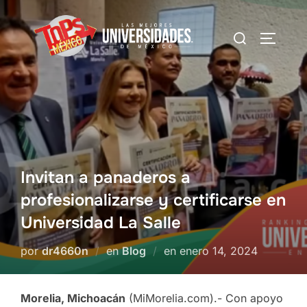
Saltar
al
Buscar:
Alterna
contenido
Invitan a panaderos a
profesionalizarse y certificarse en
Universidad La Salle
Publicado
por
dr4660n
en
Blog
en
enero 14, 2024
el
Morelia, Michoacán
(MiMorelia.com).- Con apoyo