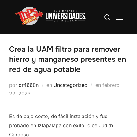
Saltar
al
Buscar:
Alterna
contenido
Crea la UAM filtro para remover
hierro y manganeso presentes en
red de agua potable
Publicado
por
dr4660n
en
Uncategorized
en
febrero
el
22, 2023
Es de bajo costo, de fácil instalación y fue
probado en Iztapalapa con éxito, dice Judith
Cardoso.