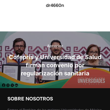
dr4660n
Navegación
de
Anterior
Anterior
entradas
Cofepris y Universidad de Salud
firman convenio por
regularización sanitaria
SOBRE NOSOTROS
Somos el Ranking de las mejores Universidades de México.