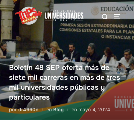
Saltar
al
Buscar:
Alterna
contenido
Boletín 48 SEP oferta más de
siete mil carreras en más de tres
mil universidades públicas y
particulares
Publicado
por
dr4660n
en
Blog
en
mayo 4, 2024
el