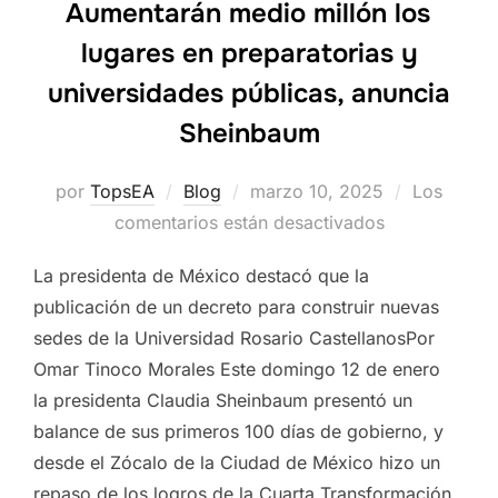
Aumentarán medio millón los
lugares en preparatorias y
universidades públicas, anuncia
Sheinbaum
Publicado
por
TopsEA
Blog
marzo 10, 2025
Los
el
comentarios están desactivados
La presidenta de México destacó que la
publicación de un decreto para construir nuevas
sedes de la Universidad Rosario CastellanosPor
Omar Tinoco Morales Este domingo 12 de enero
la presidenta Claudia Sheinbaum presentó un
balance de sus primeros 100 días de gobierno, y
desde el Zócalo de la Ciudad de México hizo un
repaso de los logros de la Cuarta Transformación