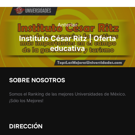
Navegación
de
Anterior
Anterior
entradas
Instituto César Ritz | Oferta
educativa
SOBRE NOSOTROS
Somos el Ranking de las mejores Universidades de México.
¡Sólo los Mejores!
DIRECCIÓN