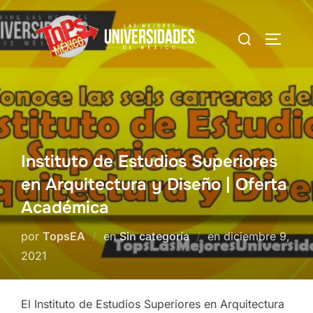
Saltar
al
Buscar:
Alterna
contenido
Instituto de Estudios Superiores
en Arquitectura y Diseño | Oferta
Académica
Publicado
por
TopsEA
en
Sin categoría
en
diciembre 9,
el
2021
El Instituto de Estudios Superiores en Arquitectura