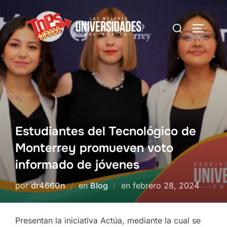
Saltar
al
Buscar:
Alterna
contenido
Estudiantes del Tecnológico de
Monterrey promueven voto
informado de jóvenes
Publicado
por
dr4660n
en
Blog
en
febrero 28, 2024
el
Presentan la iniciativa Actúa, mediante la cual se