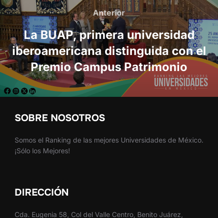
de
Anterior
Anterior
entradas
La BUAP, primera universidad
iberoamericana distinguida con el
Premio Campus Patrimonio
SOBRE NOSOTROS
Somos el Ranking de las mejores Universidades de México.
¡Sólo los Mejores!
DIRECCIÓN
Cda. Eugenia 58, Col del Valle Centro, Benito Juárez,