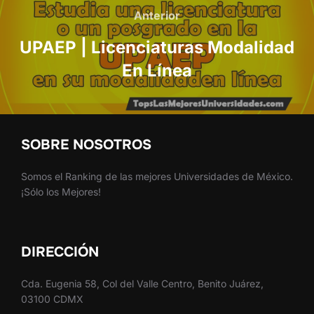
de
Anterior
Anterior
entradas
UPAEP | Licenciaturas Modalidad
En Línea
SOBRE NOSOTROS
Somos el Ranking de las mejores Universidades de México.
¡Sólo los Mejores!
DIRECCIÓN
Cda. Eugenia 58, Col del Valle Centro, Benito Juárez,
03100 CDMX