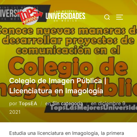
Saltar
al
Buscar:
Alterna
contenido
Colegio de Imagen Pública |
Licenciatura en Imagología
Publicado
por
TopsEA
en
Sin categoría
en
diciembre 9,
el
2021
Estudia una licenciatura en Imagología, la primera