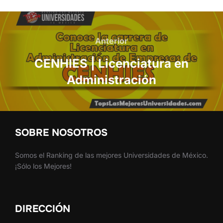
Navegación
de
Anterior
Anterior
entradas
CENHIES | Licenciatura en
Administración
SOBRE NOSOTROS
Somos el Ranking de las mejores Universidades de México.
¡Sólo los Mejores!
DIRECCIÓN