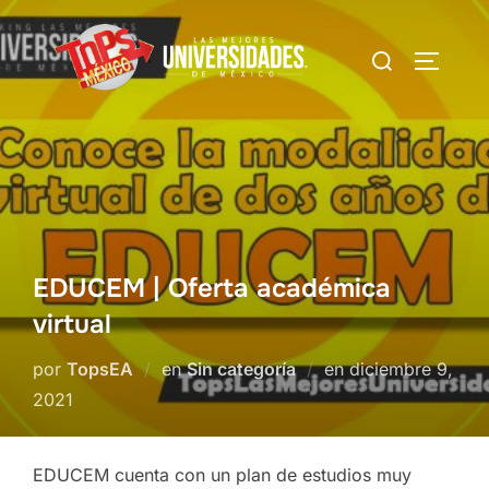
Saltar
al
Buscar:
Alterna
contenido
EDUCEM | Oferta académica
virtual
Publicado
por
TopsEA
en
Sin categoría
en
diciembre 9,
el
2021
EDUCEM cuenta con un plan de estudios muy