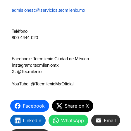
admisionesc@servicios.tecmilenio.mx
Teléfono
800-4444-020
Facebook: Tecmilenio Ciudad de México 
Instagram: tecmileniomx
X: @Tecmilenio
YouTube: @TecmilenioMxOficial
Facebook
Share on X
LinkedIn
WhatsApp
Email