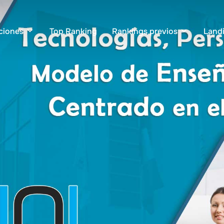
ciones
Top Ranking
Rankings previos
Land