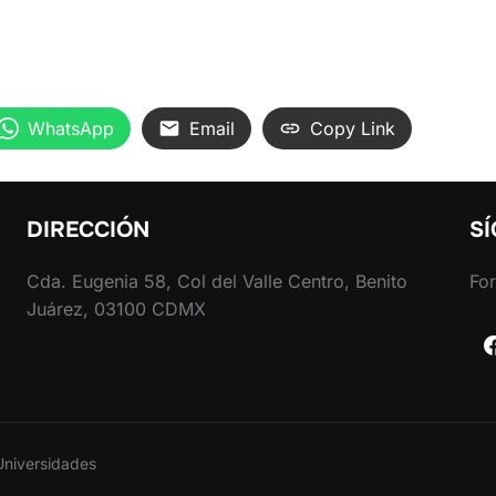
WhatsApp
Email
Copy Link
DIRECCIÓN
S
Cda. Eugenia 58, Col del Valle Centro, Benito
For
Juárez, 03100 CDMX
Universidades