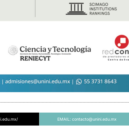
i.edu.mx/
EMAIL: contacto@unini.edu.mx