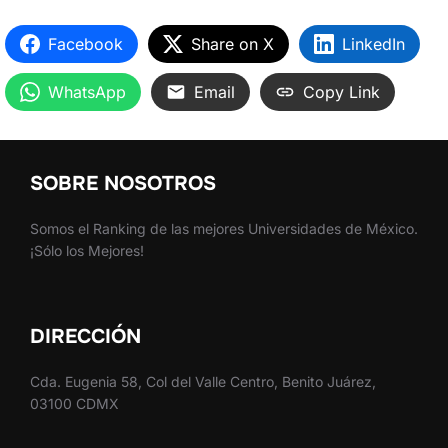
Facebook
Share on X
LinkedIn
WhatsApp
Email
Copy Link
SOBRE NOSOTROS
Somos el Ranking de las mejores Universidades de México.
¡Sólo los Mejores!
DIRECCIÓN
Cda. Eugenia 58, Col del Valle Centro, Benito Juárez,
03100 CDMX