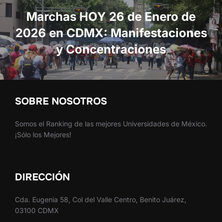
entradas
Marchas HOY 26 de Enero de
2026 en CDMX: Manifestaciones
y Concentraciones
SOBRE NOSOTROS
Somos el Ranking de las mejores Universidades de México.
¡Sólo los Mejores!
DIRECCIÓN
Cda. Eugenia 58, Col del Valle Centro, Benito Juárez,
03100 CDMX