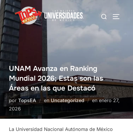
Saltar
al
Buscar:
Alterna
contenido
UNAM Avanza en Ranking
Mundial 2026; Estas son las
Áreas en las que Destacó
Publicado
por
TopsEA
en
Uncategorized
en
enero 27,
el
2026
La Universidad Nacional Autónoma de México