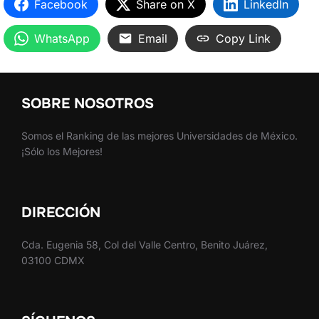
Facebook
Share on X
LinkedIn
WhatsApp
Email
Copy Link
SOBRE NOSOTROS
Somos el Ranking de las mejores Universidades de México.
¡Sólo los Mejores!
DIRECCIÓN
Cda. Eugenia 58, Col del Valle Centro, Benito Juárez,
03100 CDMX