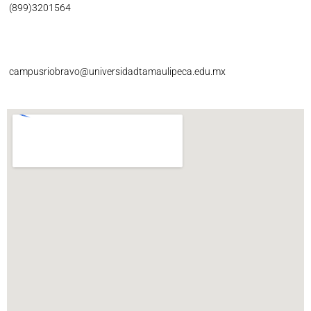
(899)3201564
campusriobravo@universidadtamaulipeca.edu.mx