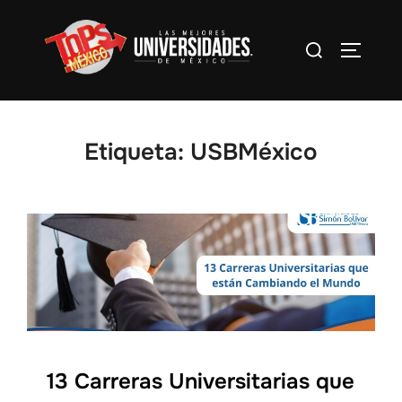
Saltar
al
Buscar:
Alterna
contenido
Etiqueta:
USBMéxico
13 Carreras Universitarias que