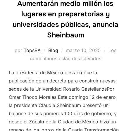
Aumentarán medio millón los
lugares en preparatorias y
universidades públicas, anuncia
Sheinbaum
Publicado
por
TopsEA
Blog
marzo 10, 2025
Los
el
comentarios están desactivados
La presidenta de México destacó que la
publicación de un decreto para construir nuevas
sedes de la Universidad Rosario CastellanosPor
Omar Tinoco Morales Este domingo 12 de enero
la presidenta Claudia Sheinbaum presentó un
balance de sus primeros 100 días de gobierno, y
desde el Zócalo de la Ciudad de México hizo un
repaso de los logros de la Cuarta Transformación