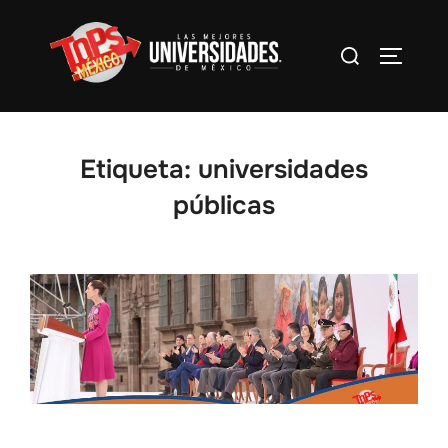
Saltar
al
Buscar:
Alterna
contenido
Etiqueta:
universidades
públicas