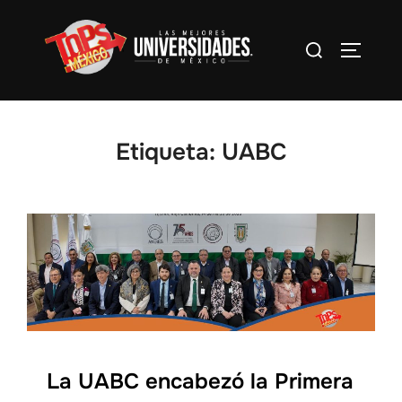
Saltar
al
Buscar:
Alterna
contenido
Etiqueta:
UABC
La UABC encabezó la Primera