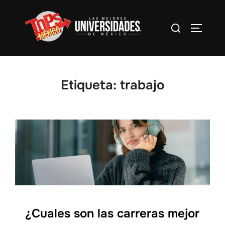
Saltar
al
Buscar:
Alterna
contenido
Etiqueta:
trabajo
¿Cuales son las carreras mejor