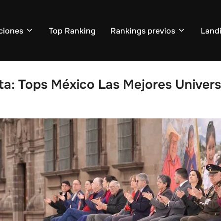
ciones
Top Ranking
Rankings previos
Land
ta:
Tops México Las Mejores Univer