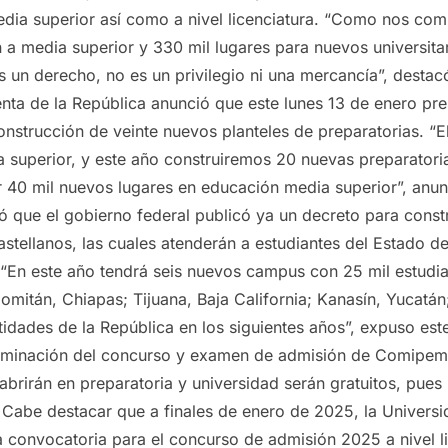
ia superior así como a nivel licenciatura. “Como nos c
n a media superior y 330 mil lugares para nuevos universit
es un derecho, no es un privilegio ni una mercancía”, dest
enta de la República anunció que este lunes 13 de enero pr
onstrucción de veinte nuevos planteles de preparatorias. “
superior, y este año construiremos 20 nuevas preparatori
40 mil nuevos lugares en educación media superior”, anunci
que el gobierno federal publicó ya un decreto para const
astellanos, las cuales atenderán a estudiantes del Estado 
s. “En este año tendrá seis nuevos campus con 25 mil estud
itán, Chiapas; Tijuana, Baja California; Kanasín, Yucatán;
idades de la República en los siguientes años”, expuso es
liminación del concurso y examen de admisión de Comipem
abrirán en preparatoria y universidad serán gratuitos, pues
”. Cabe destacar que a finales de enero de 2025, la Unive
a convocatoria para el concurso de admisión 2025 a nivel 