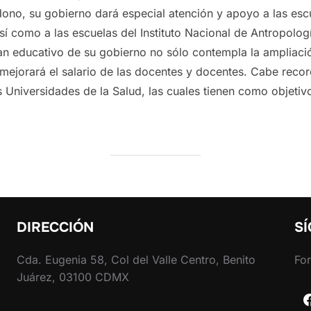
no, su gobierno dará especial atención y apoyo a las escue
 así como a las escuelas del Instituto Nacional de Antropolo
lan educativo de su gobierno no sólo contempla la amplia
 mejorará el salario de las docentes y docentes. Cabe reco
s Universidades de la Salud, las cuales tienen como objetiv
DIRECCIÓN
S
Cda. Eugenia 58, Col del Valle Centro, Benito
For
Juárez, 03100 CDMX