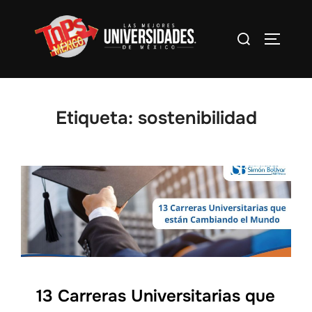
Saltar
al
Buscar:
Alterna
contenido
Etiqueta:
sostenibilidad
13 Carreras Universitarias que