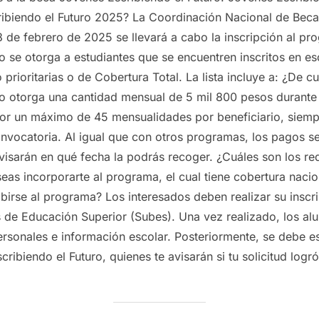
ribiendo el Futuro 2025? La Coordinación Nacional de Becas
 de febrero de 2025 se llevará a cabo la inscripción al pr
o se otorga a estudiantes que se encuentren inscritos en es
rioritarias o de Cobertura Total. La lista incluye a: ¿De c
o otorga una cantidad mensual de 5 mil 800 pesos durante l
por un máximo de 45 mensualidades por beneficiario, siem
nvocatoria. Al igual que con otros programas, los pagos se 
avisarán en qué fecha la podrás recoger. ¿Cuáles son los re
eas incorporarte al programa, el cual tiene cobertura nacio
ibirse al programa? Los interesados deben realizar su inscri
s de Educación Superior (Subes). Una vez realizado, los a
personales e información escolar. Posteriormente, se debe e
ribiendo el Futuro, quienes te avisarán si tu solicitud logr