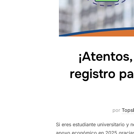
¡Atentos,
registro p
por
Tops
Si eres estudiante universitario y
apoyo económico en 2025 gracias a