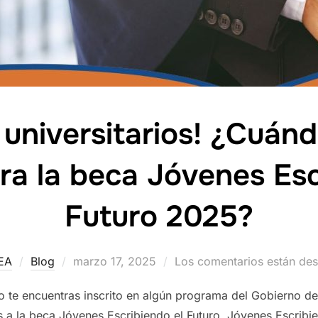
 universitarios! ¿Cuándo
ara la beca Jóvenes Esc
Futuro 2025?
Publicado
EA
Blog
marzo 17, 2025
Los comentarios están des
el
 no te encuentras inscrito en algún programa del Gobierno de
 la beca Jóvenes Escribiendo el Futuro. Jóvenes Escribien