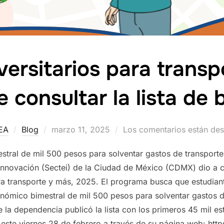
versitarios para tran
consultar la lista de 
Publicado
EA
Blog
marzo 11, 2025
Los comentarios están des
el
stral de mil 500 pesos para solventar gastos de transport
Innovación (Sectei) de la Ciudad de México (CDMX) dio a c
para transporte y más, 2025. El programa busca que estudian
nómico bimestral de mil 500 pesos para solventar gastos de
a dependencia publicó la lista con los primeros 45 mil es
e este viernes 28 de febrero a través de su página web: ht