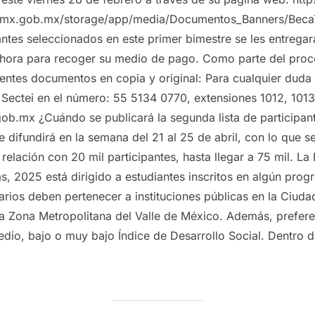
.cdmx.gob.mx/storage/app/media/Documentos_Banners/BecaT
antes seleccionados en este primer bimestre se les entregar
 hora para recoger su medio de pago. Como parte del proc
entes documentos en copia y original: Para cualquier duda 
Sectei en el número: 55 5134 0770, extensiones 1012, 1013 
b.mx ¿Cuándo se publicará la segunda lista de participan
se difundirá en la semana del 21 al 25 de abril, con lo que s
 relación con 20 mil participantes, hasta llegar a 75 mil. La 
ás, 2025 está dirigido a estudiantes inscritos en algún pro
arios deben pertenecer a instituciones públicas en la Ciud
a Zona Metropolitana del Valle de México. Además, prefer
dio, bajo o muy bajo Índice de Desarrollo Social. Dentro d