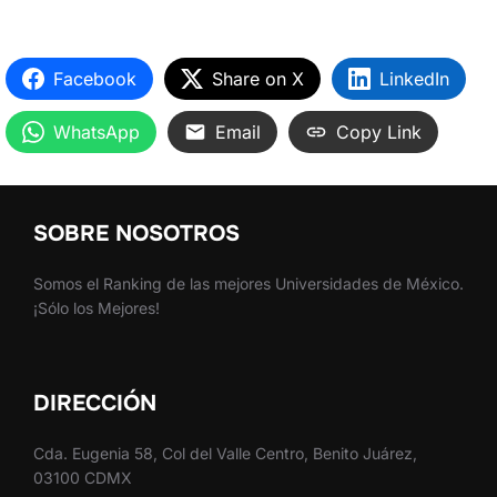
Facebook
Share on X
LinkedIn
WhatsApp
Email
Copy Link
SOBRE NOSOTROS
Somos el Ranking de las mejores Universidades de México.
¡Sólo los Mejores!
DIRECCIÓN
Cda. Eugenia 58, Col del Valle Centro, Benito Juárez,
03100 CDMX