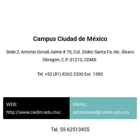
Campus Ciudad de México
Sede 2: Antonio Dovali Jaime # 70, Col. Zedec Santa Fe, Alc. Álvaro
Obregón, C.P. 01210​, CDMX.
Tel. +52 (81) 8262-2200
Ext
. 1385
WEB:
EMAIL:
http://www.cedim.edu.mx/
admisiones@cedim.edu.mx
Tel. 55 62513455